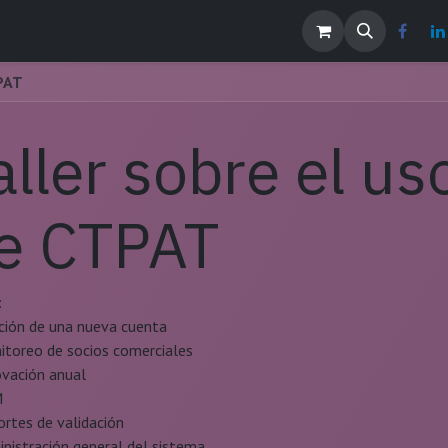
os
Noticias
Contáctenos
EMPLEOS
TPAT
aller sobre el us
e CTPAT
:
ión de una nueva cuenta
toreo de socios comerciales
vación anual
M
rtes de validación
nistración general del sistema