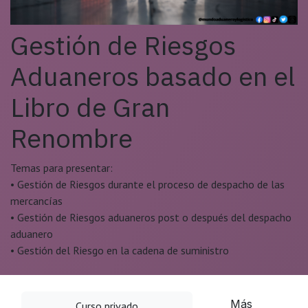
Gestión de Riesgos
Aduaneros basado en el
Libro de Gran
Renombre
Temas para presentar:
• Gestión de Riesgos durante el proceso de despacho de las
mercancías
• Gestión de Riesgos aduaneros post o después del despacho
aduanero
• Gestión del Riesgo en la cadena de suministro
Más
Curso privado