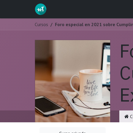
Ir al contenido
Inicio
Servicios
Curs
Cursos
Foro especial en 2021 sobre Cumpli
F
C
E
C