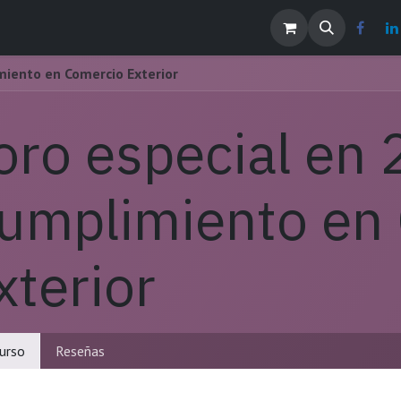
os
Noticias
Contáctenos
EMPLEOS
miento en Comercio Exterior
oro especial en
umplimiento en
xterior
urso
Reseñas