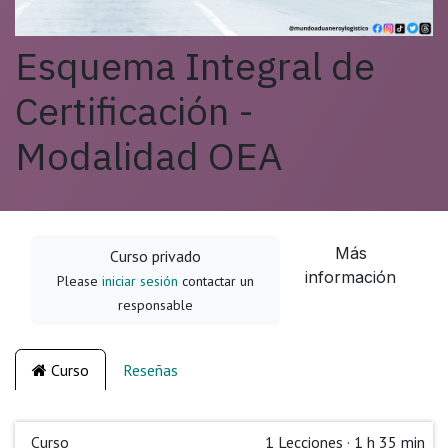
Esquema Integral de
Certificación -
Modalidad OEA
Más
Curso privado
información
Please
iniciar sesión
contactar un
responsable
Curso
Reseñas
Curso
1
Lecciones
·
1 h 35 min