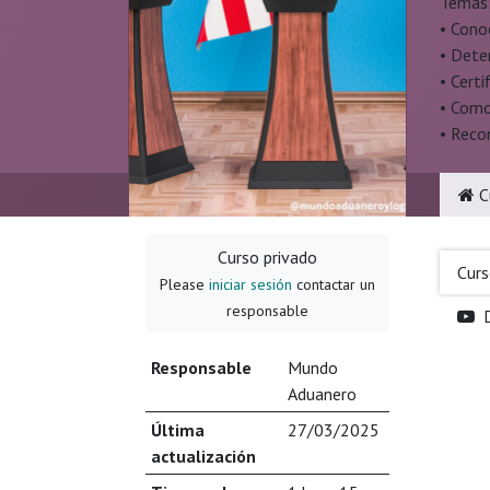
Temas
• Cono
• Dete
• Certi
• Como
• Reco
C
Curso privado
Cur
Please
iniciar sesión
contactar un
responsable
Responsable
Mundo
Aduanero
Última
27/03/2025
actualización