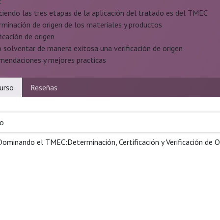
:
ciendo las tres etapas de la aplicación del tratado es del TMEC
rminación de origen de los materiales y productos
ficación de origen
 solventar de manera exitosa una verificación de origen
mendaciones y mejores practicas
urso
Reseñas
so
Dominando el TMEC:Determinación, Certificación y Verificación de O