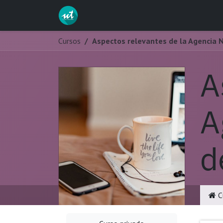
Ir al contenido
Inicio
Servicios
Curs
Cursos
Aspectos relevantes de la Agencia 
A
A
d
C