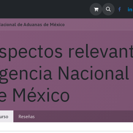
os
Noticias
Contáctenos
EMPLEOS
Nacional de Aduanas de México
spectos relevant
gencia Nacional
e México
urso
Reseñas