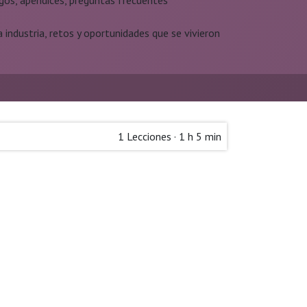
ogos, apéndices, preguntas frecuentes
 industria, retos y oportunidades que se vivieron
1
Lecciones
·
1 h 5 min