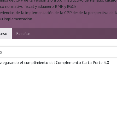
bios del CPP de la versión 2.0 a 3.0, Instructivo de llenado, catál
co normativo fiscal y aduanero RMF y RGCE
eriencias de la implementación de la CPP desde la perspectiva de la
su implementación
urso
Reseñas
so
Asegurando el cumplimiento del Complemento Carta Porte 3.0