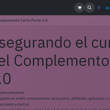
os
Noticias
Contáctenos
EMPLEOS
mplemento Carta Porte 3.0
segurando el cu
el Complemento 
.0
para presentar:
igados en emitir complemento carta porte, definición, aplicación 
racciones y multas