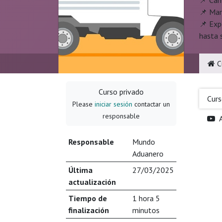
📌 Cam
📌 Mar
📌 Exp
hasta 
C
Curso privado
Cur
Please
iniciar sesión
contactar un
responsable
Responsable
Mundo
Aduanero
Última
27/03/2025
actualización
Tiempo de
1 hora 5
finalización
minutos