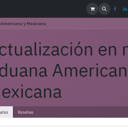
os
Noticias
Contáctenos
EMPLEOS
 Americana y Mexicana
ctualización en 
duana American
exicana
urso
Reseñas