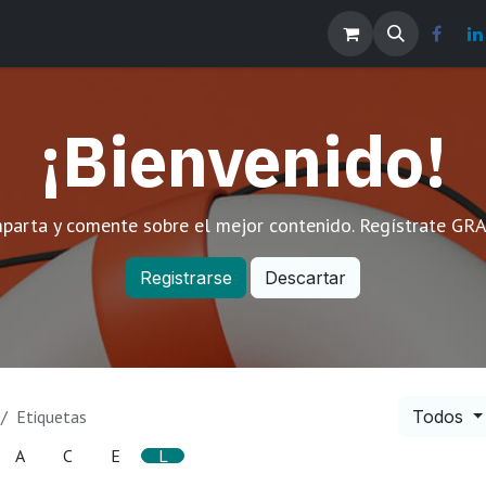
os
Noticias
Contáctenos
EMPLEOS
¡Bienvenido!
parta y comente sobre el mejor contenido. Regístrate GRA
Registrarse
Descartar
Etiquetas
Todos
A
C
E
L