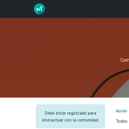
Ir al contenido
Inicio
Servicios
Curs
Com
Ayuda
Debe estar registrado para
interactuar con la comunidad.
Todos