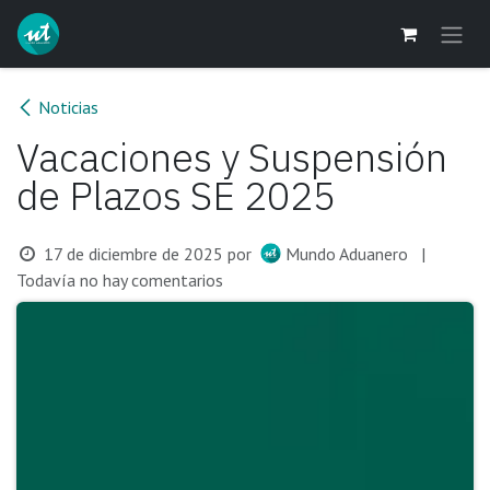
Ir al contenido
Noticias
Vacaciones y Suspensión
de Plazos SE 2025
17 de diciembre de 2025
por
Mundo Aduanero
|
Todavía no hay comentarios