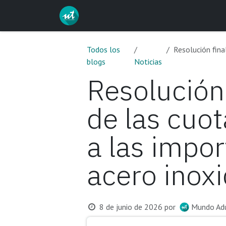
Ir al contenido
Inicio
Servicios
Curs
Todos los
Resolución final de
blogs
Noticias
Resolución
de las cuo
a las impo
acero inoxi
8 de junio de 2026
por
Mundo Ad