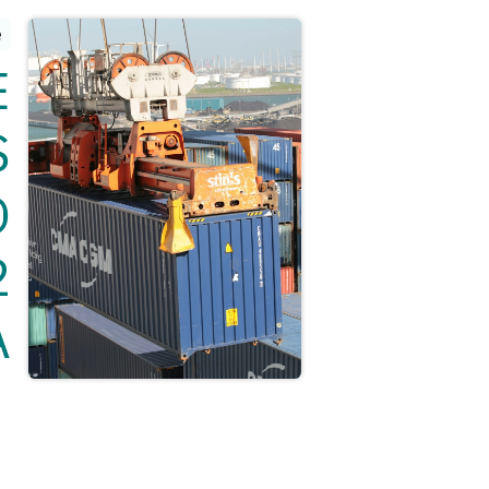
e
E
S
O
2
A