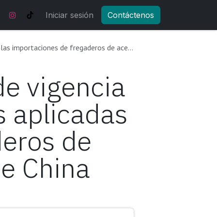
Noticias y actualizaciones
Iniciar sesión
Contáctenos
Tienda
Eventos
regaderos de acero inoxidable originarias de China
de vigencia
s aplicadas
deros de
de China