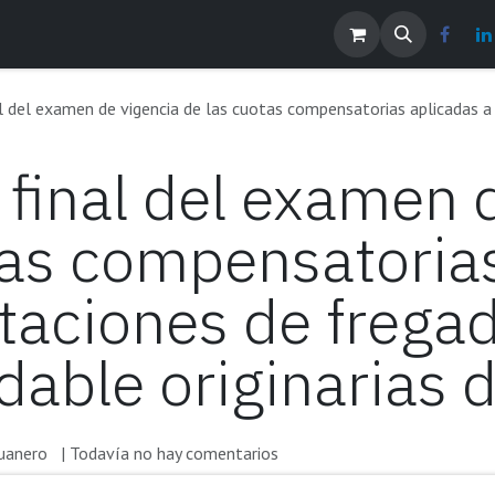
os
Noticias
Contáctenos
EMPLEOS
l examen de vigencia de las cuotas compensatorias aplicadas a las importaciones de f
 final del examen 
tas compensatoria
rtaciones de frega
dable originarias 
uanero
| Todavía no hay comentarios