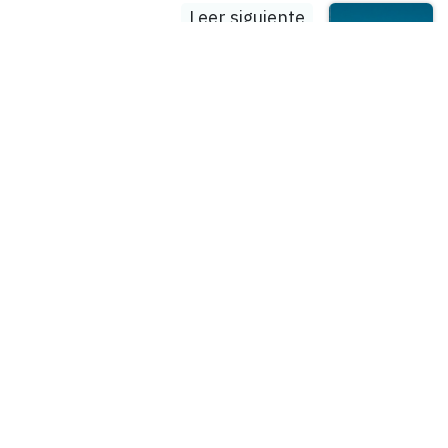
Leer siguiente
DECRETO por el
que se reforman,
adicionan y derogan
diversas
disposiciones del
Reglamento de la
Ley Aduanera.