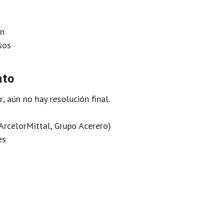
ón
sos
nto
r
, aún no hay resolución final.
 ArcelorMittal, Grupo Acerero)
es