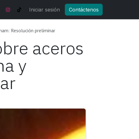
Noticias y actualizaciones
Iniciar sesión
Contáctenos
Tienda
Eventos
tnam: Resolución preliminar
obre aceros
na y
ar