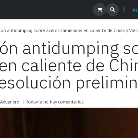
os
Noticias
Contáctenos
EMPLEOS
ión antidumping sobre aceros laminados en caliente de China y Vie
ión antidumping s
en caliente de Chi
esolución prelimin
Aduanero
| Todavía no hay comentarios