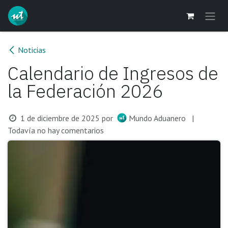
Ir al contenido
Noticias
Calendario de Ingresos de
la Federación 2026
1 de diciembre de 2025
por
Mundo Aduanero
|
Todavía no hay comentarios