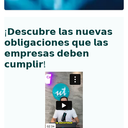
¡𝗗𝗲𝘀𝗰𝘂𝗯𝗿𝗲 𝗹𝗮𝘀 𝗻𝘂𝗲𝘃𝗮𝘀
𝗼𝗯𝗹𝗶𝗴𝗮𝗰𝗶𝗼𝗻𝗲𝘀 𝗾𝘂𝗲 𝗹𝗮𝘀
𝗲𝗺𝗽𝗿𝗲𝘀𝗮𝘀 𝗱𝗲𝗯𝗲𝗻
𝗰𝘂𝗺𝗽𝗹𝗶𝗿!