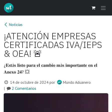
Ir al contenido
Noticias
¡ATENCIÓN EMPRESAS
CERTIFICADAS IVA/IEPS
& OEA! 🚨
¿𝐄𝐬𝐭á𝐬 𝐥𝐢𝐬𝐭𝐨 𝐩𝐚𝐫𝐚 𝐞𝐥 𝐜𝐚𝐦𝐛𝐢𝐨 𝐦á𝐬 𝐢𝐦𝐩𝐨𝐫𝐭𝐚𝐧𝐭𝐞 𝐞𝐧 𝐞𝐥
𝐀𝐧𝐞𝐱𝐨 𝟐𝟒? 💥
14 de octubre de 2024
por
Mundo Aduanero
|
2 Comentarios