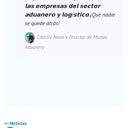
𝗹𝗮𝘀 𝗲𝗺𝗽𝗿𝗲𝘀𝗮𝘀 𝗱𝗲𝗹 𝘀𝗲𝗰𝘁𝗼𝗿
𝗮𝗱𝘂𝗮𝗻𝗲𝗿𝗼 𝘆 𝗹𝗼𝗴í𝘀𝘁𝗶𝗰𝗼.¡Que nadie
se quede atrás!
Charlie Nova
• Director de Mundo
Aduanero
en
Noticias