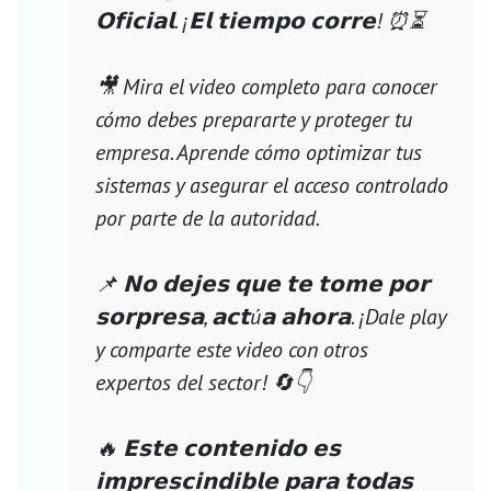
𝗢𝗳𝗶𝗰𝗶𝗮𝗹. ¡𝗘𝗹 𝘁𝗶𝗲𝗺𝗽𝗼 𝗰𝗼𝗿𝗿𝗲! ⏰⏳
🎥 Mira el video completo para conocer
cómo debes prepararte y proteger tu
empresa. Aprende cómo optimizar tus
sistemas y asegurar el acceso controlado
por parte de la autoridad.
📌 𝗡𝗼 𝗱𝗲𝗷𝗲𝘀 𝗾𝘂𝗲 𝘁𝗲 𝘁𝗼𝗺𝗲 𝗽𝗼𝗿
𝘀𝗼𝗿𝗽𝗿𝗲𝘀𝗮, 𝗮𝗰𝘁ú𝗮 𝗮𝗵𝗼𝗿𝗮. ¡Dale play
y comparte este video con otros
expertos del sector! 🔄👇
🔥 𝗘𝘀𝘁𝗲 𝗰𝗼𝗻𝘁𝗲𝗻𝗶𝗱𝗼 𝗲𝘀
𝗶𝗺𝗽𝗿𝗲𝘀𝗰𝗶𝗻𝗱𝗶𝗯𝗹𝗲 𝗽𝗮𝗿𝗮 𝘁𝗼𝗱𝗮𝘀