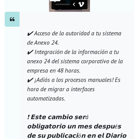
✔️ Acceso de la autoridad a tu sistema
de Anexo 24.
✔️ Integración de la información a tu
anexo 24 del sistema corporativo de la
empresa en 48 horas.
✔️ ¡Adiós a los procesos manuales! Es
hora de migrar a interfaces
automatizadas.
❗ 𝗘𝘀𝘁𝗲 𝗰𝗮𝗺𝗯𝗶𝗼 𝘀𝗲𝗿á
𝗼𝗯𝗹𝗶𝗴𝗮𝘁𝗼𝗿𝗶𝗼 𝘂𝗻 𝗺𝗲𝘀 𝗱𝗲𝘀𝗽𝘂é𝘀
𝗱𝗲 𝘀𝘂 𝗽𝘂𝗯𝗹𝗶𝗰𝗮𝗰𝗶ó𝗻 𝗲𝗻 𝗲𝗹 𝗗𝗶𝗮𝗿𝗶𝗼