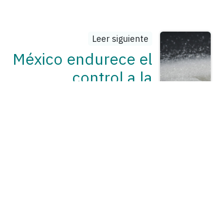
Leer siguiente
México endurece el
control a la
importación de
azúcar con permiso
previo
(Anteproyecto SE)