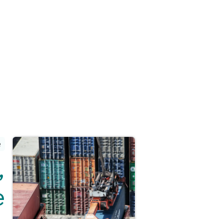
e
,
e