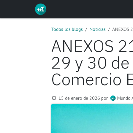
Ir al contenido
Inicio
Servicios
Curs
Todos los blogs
Noticias
ANEXOS 21,
ANEXOS 21,
29 y 30 de
Comercio E
15 de enero de 2026
por
Mundo 