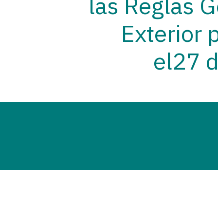
las Reglas 
Exterior 
el27 
CONSULTA