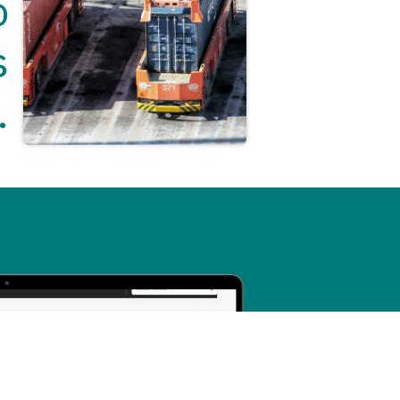
o
s
.