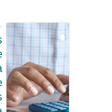
e
s
e
a
e
s
a