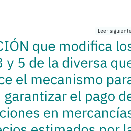
Leer siguient
ÓN que modifica lo
 y 5 de la diversa qu
ce el mecanismo par
garantizar el pago d
uciones en mercancía
ecios estimados por l