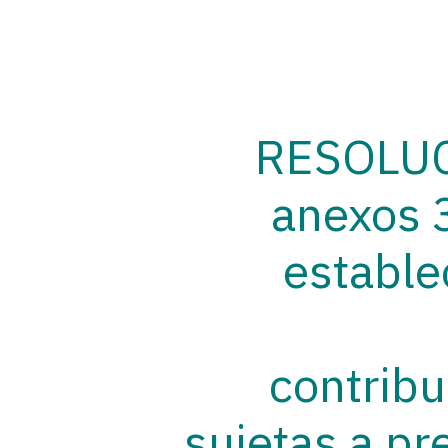
RESOLUCI
anexos 3
estable
contrib
sujetas a pr