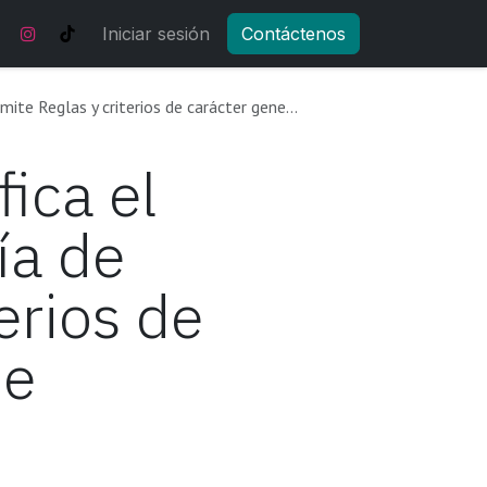
Noticias y actualizaciones
Iniciar sesión
Contáctenos
Tienda
Eventos
e carácter general en materia de comercio exterior.
ica el
ía de
erios de
de