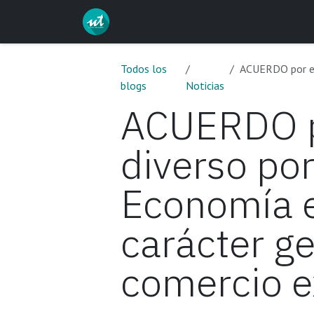
Ir al contenido
Inicio
Servicios
Curs
Todos los
ACUERDO por el que s
blogs
Noticias
ACUERDO po
diverso por
Economía e
carácter g
comercio ex