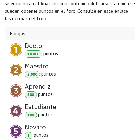
se encuentran al final de cada contenido del curso. También se
pueden obtener puntos en el foro. Consulte en este enlace
las normas del foro.
Rangos
Doctor
punto
s
10.000
Maestro
punto
s
2.000
Aprendiz
punto
s
500
Estudiante
punto
s
100
Novato
punto
s
1